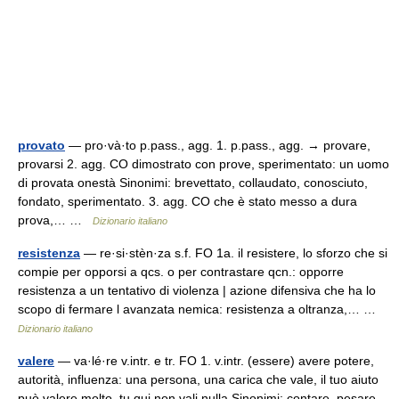
provato
— pro·và·to p.pass., agg. 1. p.pass., agg. → provare,
provarsi 2. agg. CO dimostrato con prove, sperimentato: un uomo
di provata onestà Sinonimi: brevettato, collaudato, conosciuto,
fondato, sperimentato. 3. agg. CO che è stato messo a dura
prova,… …
Dizionario italiano
resistenza
— re·si·stèn·za s.f. FO 1a. il resistere, lo sforzo che si
compie per opporsi a qcs. o per contrastare qcn.: opporre
resistenza a un tentativo di violenza | azione difensiva che ha lo
scopo di fermare l avanzata nemica: resistenza a oltranza,… …
Dizionario italiano
valere
— va·lé·re v.intr. e tr. FO 1. v.intr. (essere) avere potere,
autorità, influenza: una persona, una carica che vale, il tuo aiuto
può valere molto, tu qui non vali nulla Sinonimi: contare, pesare,