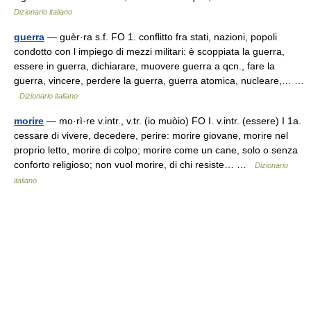
Dizionario italiano
guerra
— guèr·ra s.f. FO 1. conflitto fra stati, nazioni, popoli
condotto con l impiego di mezzi militari: è scoppiata la guerra,
essere in guerra, dichiarare, muovere guerra a qcn., fare la
guerra, vincere, perdere la guerra, guerra atomica, nucleare,… …
Dizionario italiano
morire
— mo·rì·re v.intr., v.tr. (io muòio) FO I. v.intr. (essere) I 1a.
cessare di vivere, decedere, perire: morire giovane, morire nel
proprio letto, morire di colpo; morire come un cane, solo o senza
conforto religioso; non vuol morire, di chi resiste… …
Dizionario
italiano