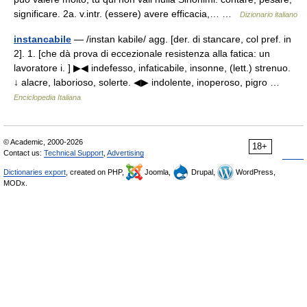
significare. 2a. v.intr. (essere) avere efficacia,… …
Dizionario italiano
instancabile
— /instan kabile/ agg. [der. di stancare, col pref. in
2]. 1. [che dà prova di eccezionale resistenza alla fatica: un
lavoratore i. ] ▶◀ indefesso, infaticabile, insonne, (lett.) strenuo.
↓ alacre, laborioso, solerte. ◀▶ indolente, inoperoso, pigro …
Enciclopedia Italiana
© Academic, 2000-2026
18+
Contact us:
Technical Support
,
Advertising
Dictionaries export
, created on PHP,
Joomla,
Drupal,
WordPress,
MODx.