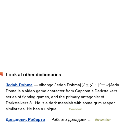
Look at other dictionaries:
Jedah Dohma
— nihongo|Jedah Dohma|ジェダ・ドーマ|Jeda
Dōma is a video game character from Capcom s Darkstalkers
series of fighting games, and the primary antagonist of
Darkstalkers 3 . He is a dark messiah with some grim reaper
similarities. He has a unique… …
Wikipedia
Донадони, Роберто
— Роберто Донадони …
Википедия