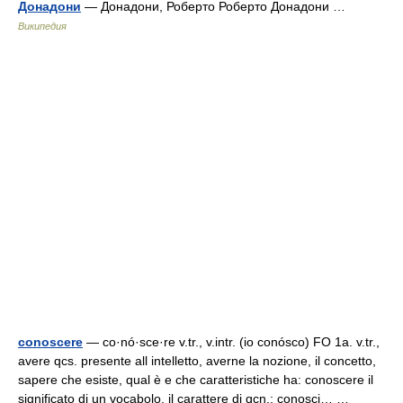
Донадони
— Донадони, Роберто Роберто Донадони …
Википедия
conoscere
— co·nó·sce·re v.tr., v.intr. (io conósco) FO 1a. v.tr.,
avere qcs. presente all intelletto, averne la nozione, il concetto,
sapere che esiste, qual è e che caratteristiche ha: conoscere il
significato di un vocabolo, il carattere di qcn.; conosci… …